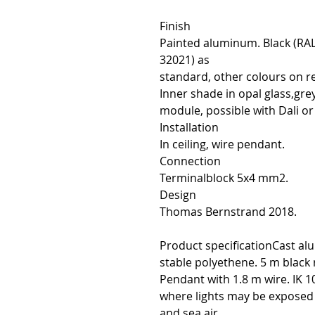
Finish
Painted aluminum. Black (RAL 
32021) as
standard, other colours on re
Inner shade in opal glass,grey
module, possible with Dali o
Installation
In ceiling, wire pendant.
Connection
Terminalblock 5x4 mm2.
Design
Thomas Bernstrand 2018.
Product specificationCast a
stable polyethene. 5 m black 
Pendant with 1.8 m wire. IK 10
where lights may be exposed 
and sea air.