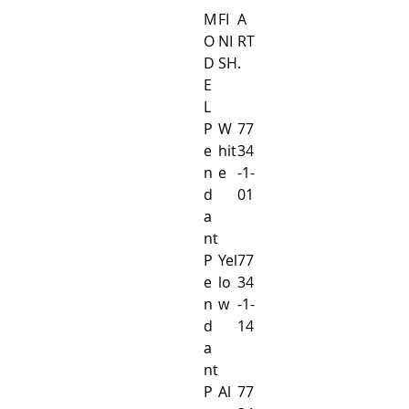
M
FI
A
O
NI
RT
D
SH
.
E
L
P
W
77
e
hit
34
n
e
-1-
d
01
a
nt
P
Yel
77
e
lo
34
n
w
-1-
d
14
a
nt
P
Al
77