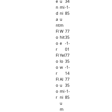
e
u
34
n
mi
-1-
d
ni
85
a
u
nt
m
Fl
W
77
o
hit
35
o
e
-1-
r
01
Fl
Yel
77
o
lo
35
o
w
-1-
r
14
Fl
Al
77
o
u
35
o
mi
-1-
r
ni
85
u
m