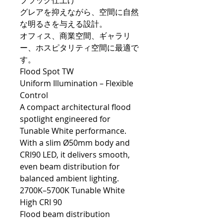
ブラック仕上げ
グレアを抑えながら、空間に自然
な明るさを与える設計。
オフィス、商業空間、ギャラリ
ー、ホスピタリティ空間に最適で
す。
Flood Spot TW
Uniform Illumination – Flexible
Control
A compact architectural flood
spotlight engineered for
Tunable White performance.
With a slim Ø50mm body and
CRI90 LED, it delivers smooth,
even beam distribution for
balanced ambient lighting.
2700K–5700K Tunable White
High CRI 90
Flood beam distribution