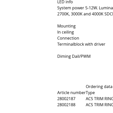
LED info
System power 5-12W. Luminai
2700K, 3000K and 4000K SDCM
Mounting
In ceiling
Connection
Terminalblock with driver
Diming Dail/PWM
Ordering data
Article number
Type
28002187
ACS TRIM RIN
28002188
ACS TRIM RIN