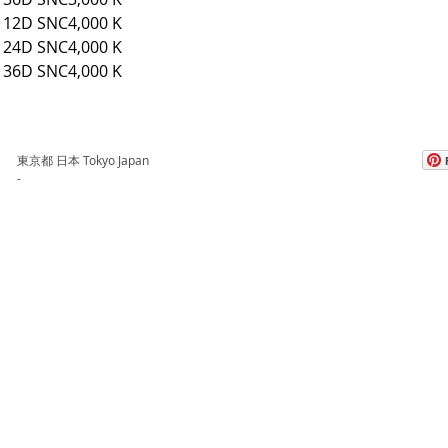
 12D SNC
4,000 K
 24D SNC
4,000 K
 36D SNC
4,000 K
東京都 日本 Tokyo Japan
-