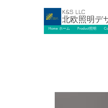
K&S LLC
北欧照明デ
Home ホーム
Product照明
C