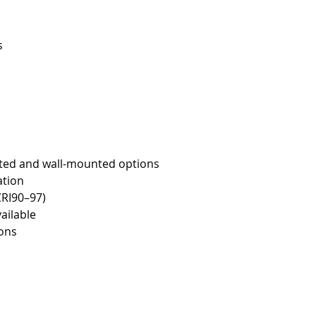
s
ed and wall-mounted options
ation
CRI90–97)
ailable
ons