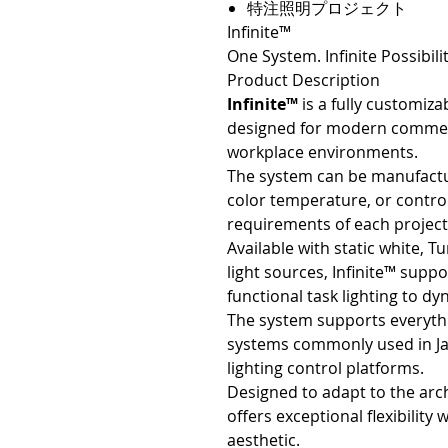
特注照明プロジェクト
Infinite™
One System. Infinite Possibilit
Product Description
Infinite™
is a fully customiza
designed for modern commercia
workplace environments.
The system can be manufacture
color temperature, or control
requirements of each project
Available with static white
light sources, Infinite™ supp
functional task lighting to dy
The system supports everyth
systems commonly used in J
lighting control platforms.
Designed to adapt to the archi
offers exceptional flexibility
aesthetic.