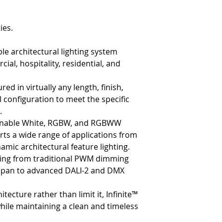
ies.
ble architectural lighting system
l, hospitality, residential, and
d in virtually any length, finish,
 configuration to meet the specific
.
, Tunable White, RGBW, and RGBWW
orts a wide range of applications from
namic architectural feature lighting.
ing from traditional PWM dimming
apan to advanced DALI-2 and DMX
tecture rather than limit it, Infinite™
 while maintaining a clean and timeless