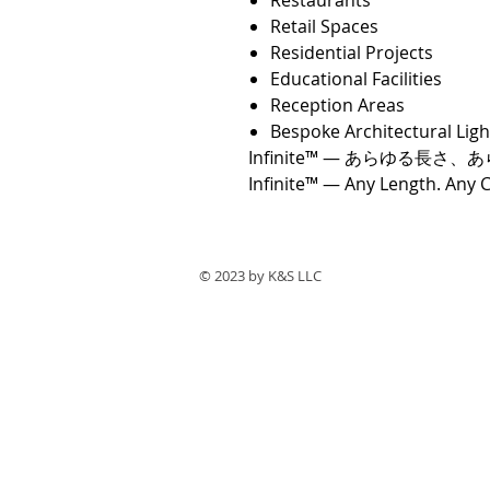
Restaurants
Retail Spaces
Residential Projects
Educational Facilities
Reception Areas
Bespoke Architectural Ligh
Infinite™ — あらゆる長
Infinite™ — Any Length. Any C
© 2023 by ​K&S LLC