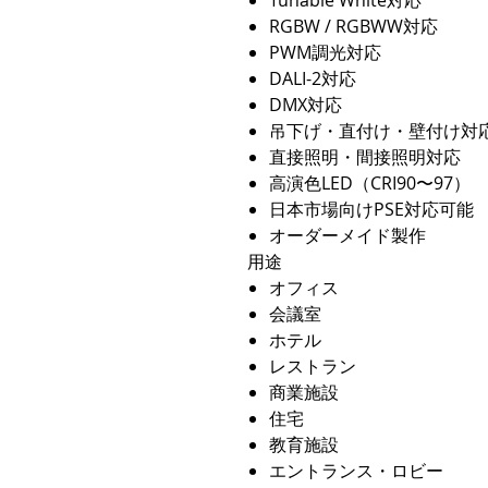
Tunable White対応
RGBW / RGBWW対応
PWM調光対応
DALI-2対応
DMX対応
吊下げ・直付け・壁付け対
直接照明・間接照明対応
高演色LED（CRI90〜97）
日本市場向けPSE対応可能
オーダーメイド製作
用途
オフィス
会議室
ホテル
レストラン
商業施設
住宅
教育施設
エントランス・ロビー