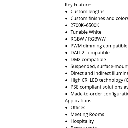
Key Features
Custom lengths
Custom finishes and color
2700K–6500K
Tunable White
RGBW / RGBWW
PWM dimming compatible
DALI-2 compatible
DMX compatible
Suspended, surface-mount
Direct and indirect illumin
High CRI LED technology (
PSE compliant solutions av
Made-to-order configurati
Applications
Offices
Meeting Rooms
Hospitality