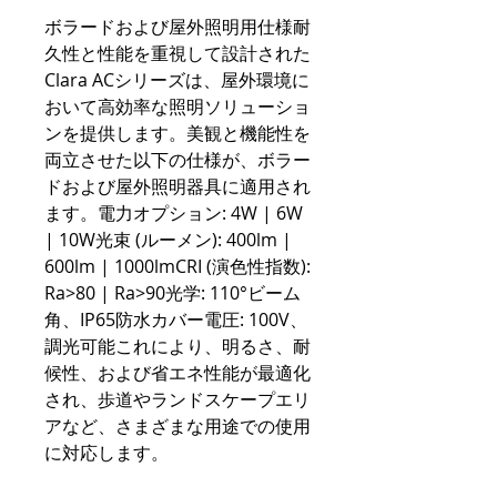
ボラードおよび屋外照明用仕様耐
久性と性能を重視して設計された
Clara ACシリーズは、屋外環境に
おいて高効率な照明ソリューショ
ンを提供します。美観と機能性を
両立させた以下の仕様が、ボラー
ドおよび屋外照明器具に適用され
ます。電力オプション: 4W | 6W
| 10W光束 (ルーメン): 400lm |
600lm | 1000lmCRI (演色性指数):
Ra>80 | Ra>90光学: 110°ビーム
角、IP65防水カバー電圧: 100V、
調光可能これにより、明るさ、耐
候性、および省エネ性能が最適化
され、歩道やランドスケープエリ
アなど、さまざまな用途での使用
に対応します。