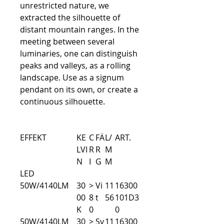
unrestricted nature, we
extracted the silhouette of
distant mountain ranges. In the
meeting between several
luminaries, one can distinguish
peaks and valleys, as a rolling
landscape. Use as a signum
pendant on its own, or create a
continuous silhouette.
EFFEKT
KE
C
FÄ
L/
ART.
LVI
R
R
M
N
I
G
M
LED
50W/4140LM
30
>
Vi
11
16300
00
8
t
56
101D3
K
0
0
50W/4140LM
30
>
Sv
11
16300