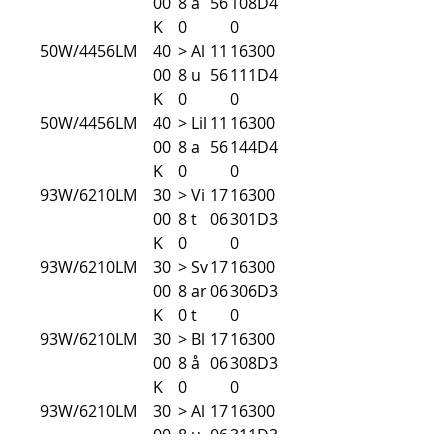
00
8
å
56
108D4
K
0
0
50W/4456LM
40
>
Al
11
16300
00
8
u
56
111D4
K
0
0
50W/4456LM
40
>
Lil
11
16300
00
8
a
56
144D4
K
0
0
93W/6210LM
30
>
Vi
17
16300
00
8
t
06
301D3
K
0
0
93W/6210LM
30
>
Sv
17
16300
00
8
ar
06
306D3
K
0
t
0
93W/6210LM
30
>
Bl
17
16300
00
8
å
06
308D3
K
0
0
93W/6210LM
30
>
Al
17
16300
00
8
u
06
311D3