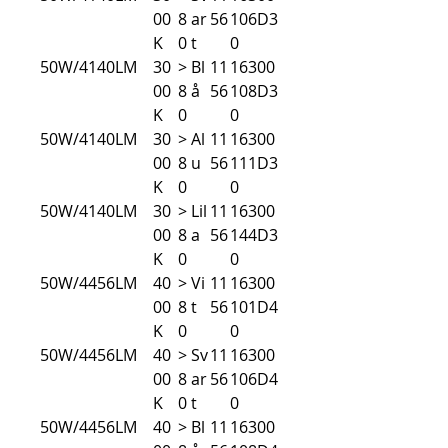
00
8
ar
56
106D3
K
0
t
0
50W/4140LM
30
>
Bl
11
16300
00
8
å
56
108D3
K
0
0
50W/4140LM
30
>
Al
11
16300
00
8
u
56
111D3
K
0
0
50W/4140LM
30
>
Lil
11
16300
00
8
a
56
144D3
K
0
0
50W/4456LM
40
>
Vi
11
16300
00
8
t
56
101D4
K
0
0
50W/4456LM
40
>
Sv
11
16300
00
8
ar
56
106D4
K
0
t
0
50W/4456LM
40
>
Bl
11
16300