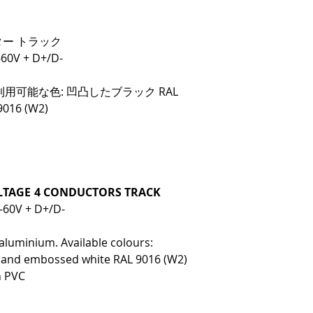
ター トラック
60V + D+/D-
可能な色: 凹凸したブラック RAL
016 (W2)
LTAGE 4 CONDUCTORS TRACK
0-60V + D+/D-
aluminium. Available colours:
 and embossed white RAL 9016 (W2)
n PVC