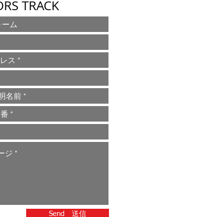
RS TRACK
Send 送信