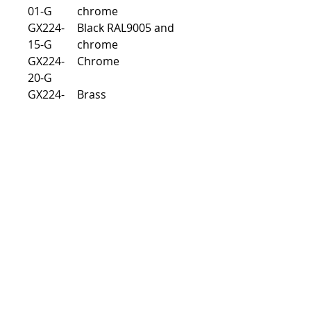
01-G
chrome
GX224-
Black RAL9005 and
15-G
chrome
GX224-
Chrome
20-G
GX224-
Brass
24-G
2 Arms
ARTICLE NO. & MODEL
GX225-01-G
White RAL 9016
GX225-15-G
Black RAL 9005
GX225-20-G
Chrome