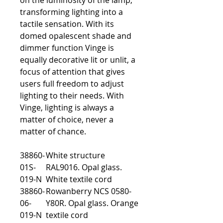
on the luminosity of the lamp,
transforming lighting into a
tactile sensation. With its
domed opalescent shade and
dimmer function Vinge is
equally decorative lit or unlit, a
focus of attention that gives
users full freedom to adjust
lighting to their needs. With
Vinge, lighting is always a
matter of choice, never a
matter of chance.
38860-
White structure
01S-
RAL9016. Opal glass.
019-N
White textile cord
38860-
Rowanberry NCS 0580-
06-
Y80R. Opal glass. Orange
019-N
textile cord