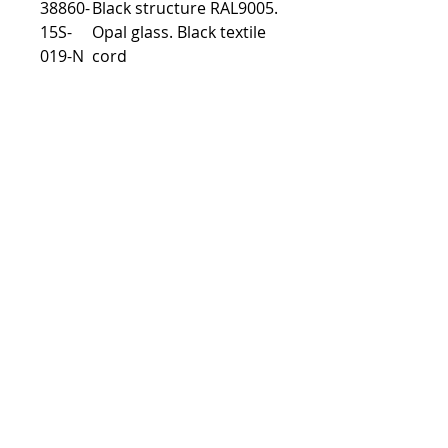
38860-
Black structure RAL9005.
15S-
Opal glass. Black textile
019-N
cord